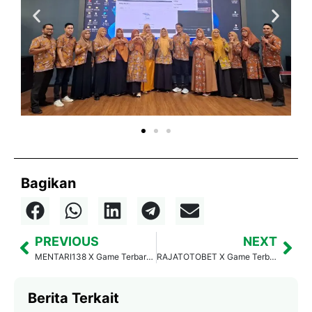
Bagikan
PREVIOUS
NEXT
MENTARI138 X Game Terbaru PORMIKI Finalisasi Pedoman Rekam Medis Elektronik (RME)
RAJATOTOBET X Game Terbaru PORMIKI Hadiri Diskusi Publik “Memaknai Peringatan Cakupan Kesehatan Semesta: Sehatkan Bangsa melalui Asta Cita”
Berita Terkait